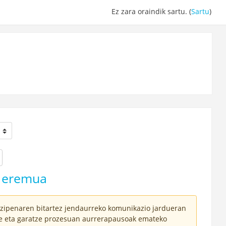
Ez zara oraindik sartu. (
Sartu
)
a eremua
bizipenaren bitartez jendaurreko komunikazio jardueran
ze eta garatze prozesuan aurrerapausoak emateko