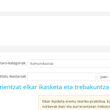
staro-kategoriak:
Bilatu Ikastaroak
Joan
ientzat elkar ikasketa eta trebakuntz
Elkar ikasketa eremu teoriko-praktikoa
, 
norberak ikasi eta aurrerantzean trebat