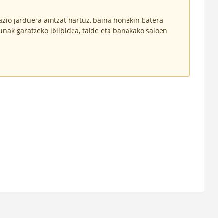
io jarduera aintzat hartuz, baina honekin batera
unak garatzeko ibilbidea, talde eta banakako saioen