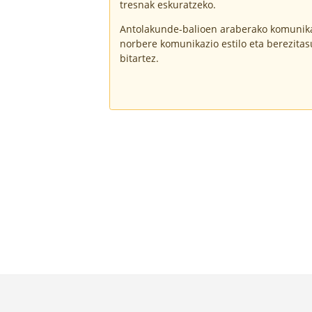
tresnak eskuratzeko.
Antolakunde-balioen araberako komunikaz
norbere komunikazio estilo eta berezitas
bitartez.