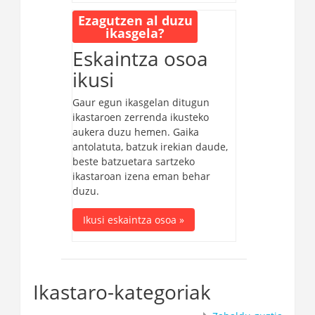
Ezagutzen al duzu
ikasgela?
Eskaintza osoa
ikusi
Gaur egun ikasgelan ditugun
ikastaroen zerrenda ikusteko
aukera duzu hemen. Gaika
antolatuta, batzuk irekian daude,
beste batzuetara sartzeko
ikastaroan izena eman behar
duzu.
Ikusi eskaintza osoa »
Ikastaro-kategoriak