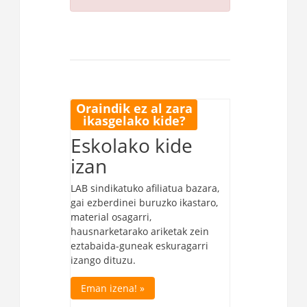
Oraindik ez al zara
ikasgelako kide?
Eskolako kide
izan
LAB sindikatuko afiliatua bazara,
gai ezberdinei buruzko ikastaro,
material osagarri,
hausnarketarako ariketak zein
eztabaida-guneak eskuragarri
izango dituzu.
Eman izena! »