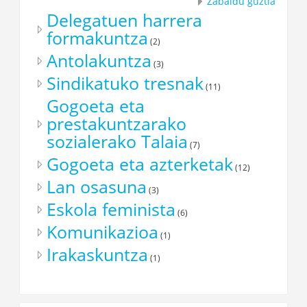
Zabaldu guztia
Delegatuen harrera
formakuntza
(2)
Antolakuntza
(3)
Sindikatuko tresnak
(11)
Gogoeta eta
prestakuntzarako
sozialerako Talaia
(7)
Gogoeta eta azterketak
(12)
Lan osasuna
(3)
Eskola feminista
(6)
Komunikazioa
(1)
Irakaskuntza
(1)