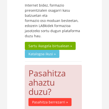
Internet bidez, formazio
presentzialen osagarri kasu
batzuetan eta
formazio oso moduan besteetan,
edozein LABkidek formazioa
jasotzeko sortu dugun plataforma
duzu hau.
Sartu ikasgela birtualean »
Katalogoa ikusi »
Pasahitza
ahaztu
duzu?
Pasahitza berrezarri »