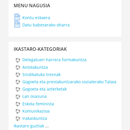
Menu
MENU NAGUSIA
nagusia
saltatu
Kontu eskaera
Datu babeserako oharra
Ikastaro-
IKASTARO-KATEGORIAK
kategoriak
saltatu
Delegatuen harrera formakuntza
Antolakuntza
Sindikatuko tresnak
Gogoeta eta prestakuntzarako sozialerako Talaia
Gogoeta eta azterketak
Lan osasuna
Eskola feminista
Komunikazioa
Irakaskuntza
Ikastaro guztiak
...