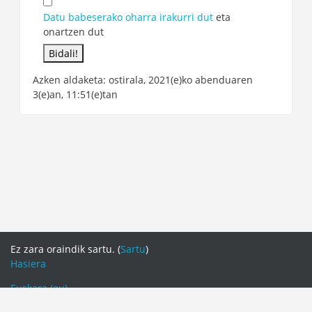
Datu babeserako oharra irakurri dut
eta
onartzen dut
Azken aldaketa: ostirala, 2021(e)ko abenduaren
3(e)an, 11:51(e)tan
Ez zara oraindik sartu. (
Sartu
)
Hasiera
Euskara ‎(eu)‎
English ‎(en)‎