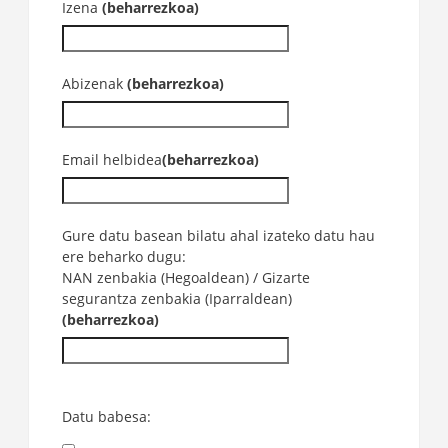
Izena
(beharrezkoa)
Abizenak
(beharrezkoa)
Email helbidea
(beharrezkoa)
Gure datu basean bilatu ahal izateko datu hau
ere beharko dugu:
NAN zenbakia (Hegoaldean) / Gizarte
segurantza zenbakia (Iparraldean)
(beharrezkoa)
Datu babesa: